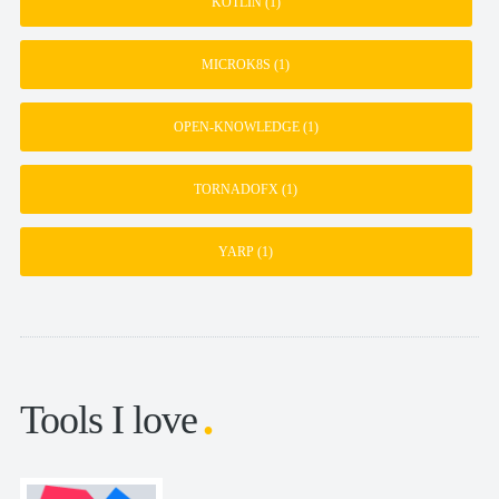
KOTLIN
(1)
MICROK8S
(1)
OPEN-KNOWLEDGE
(1)
TORNADOFX
(1)
YARP
(1)
Tools I love