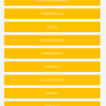
JSON-TABLE-SCHEMA
(2)
KUBERNETES
(2)
.NET6
(1)
ASP.NET-CORE
(1)
CONTAINER
(1)
DOCKER
(1)
FXLAUNCHER
(1)
HELM
(1)